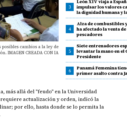
León XIV viaja a Españ
3
impulsar los valores c
la dignidad humana y l
Alza de combustibles y
4
ha afectado la venta de
pescadores
Siete entrenadores es
 posibles cambios a la ley de
5
levantar la mano en el 
ión. IMAGEN CREADA CON IA
Presidente
Panamá Femenina tien
6
primer asalto contra 
 más allá del "feudo" en la Universidad
requiere actualización y orden, indicó la
inar; por ello, hasta donde se lo permita la
.