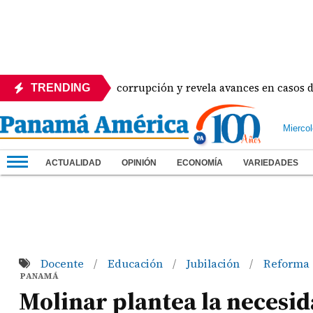
tigaciones de corrupción y revela avances en casos de alto pe
TRENDING
Mierco
ACTUALIDAD
OPINIÓN
ECONOMÍA
VARIEDADES
Docente
Educación
Jubilación
Reforma
/
/
/
PANAMÁ
Molinar plantea la necesid