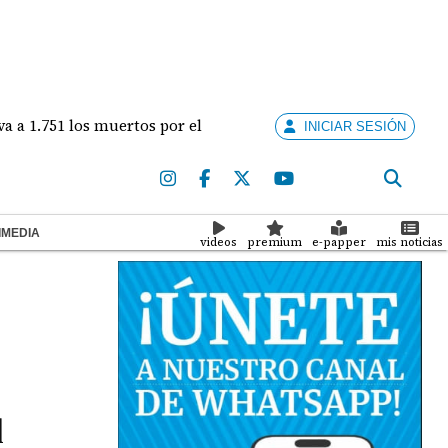
1 los muertos por el brote de ébola
CSS convoca a 
INICIAR SESIÓN
IMEDIA
videos
premium
e-papper
mis noticias
l