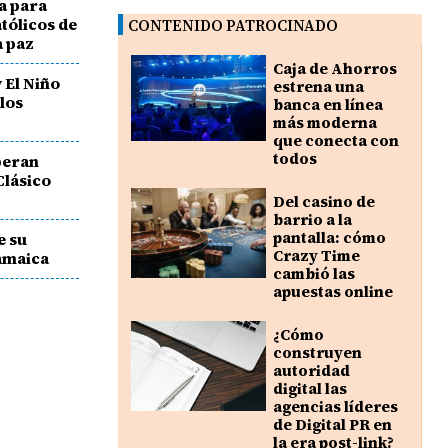
a para
atólicos de
CONTENIDO PATROCINADO
a paz
Caja de Ahorros
 El Niño
estrena una
 los
banca en línea
más moderna
que conecta con
todos
peran
Clásico
Del casino de
barrio a la
pantalla: cómo
e su
Crazy Time
Jamaica
cambió las
apuestas online
¿Cómo
construyen
autoridad
digital las
agencias líderes
de Digital PR en
la era post-link?