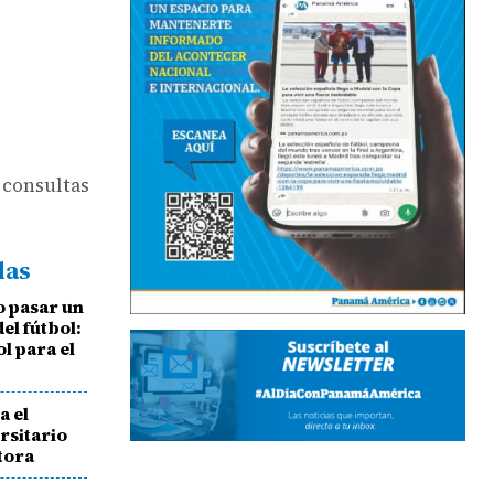
 consultas
das
o pasar un
del fútbol:
ol para el
a el
rsitario
ctora