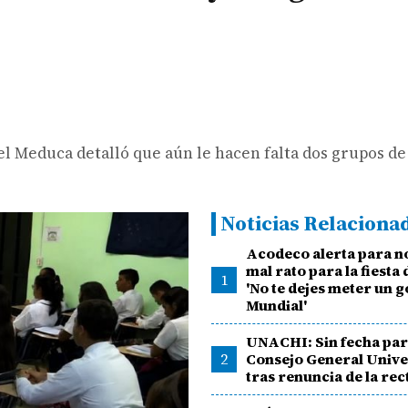
del Meduca detalló que aún le hacen falta dos grupos de
Noticias Relaciona
Acodeco alerta para n
mal rato para la fiesta 
1
'No te dejes meter un g
Mundial'
UNACHI: Sin fecha par
2
Consejo General Unive
tras renuncia de la re