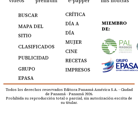
videos
premium
e-papper
mis noticias
CRÍTICA
BUSCAR
MIEMBRO
DÍA A
MAPA DEL
DE:
DÍA
SITIO
MUJER
CLASIFICADOS
CINE
PUBLICIDAD
RECETAS
GRUPO
IMPRESOS
EPASA
Todos los derechos reservados Editora Panamá América S.A. - Ciudad
de Panamá - Panamá 2026.
Prohibida su reproducción total o parcial, sin autorización escrita de
su titular.