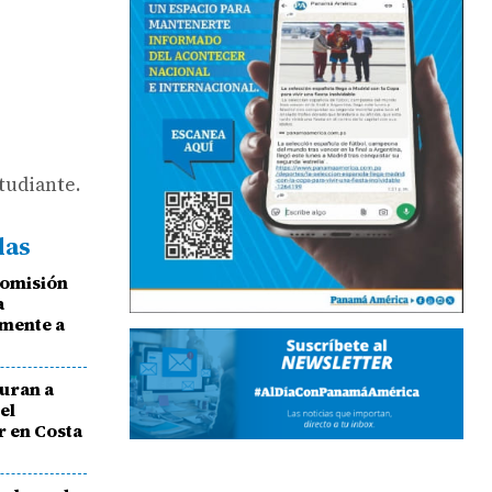
tudiante.
das
Comisión
a
lmente a
uran a
el
r en Costa