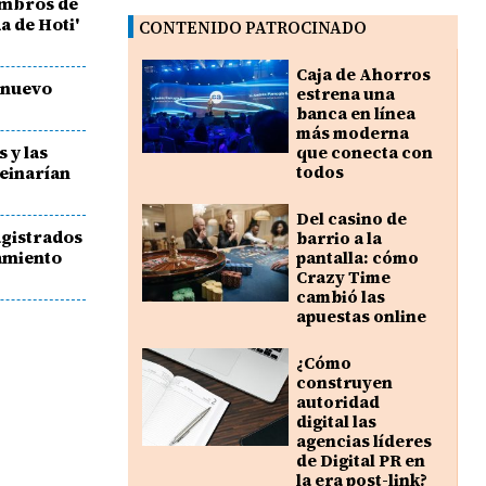
embros de
a de Hoti'
CONTENIDO PATROCINADO
Caja de Ahorros
e nuevo
estrena una
banca en línea
más moderna
 y las
que conecta con
reinarían
todos
Del casino de
agistrados
barrio a la
damiento
pantalla: cómo
Crazy Time
cambió las
apuestas online
¿Cómo
construyen
autoridad
digital las
agencias líderes
de Digital PR en
la era post-link?