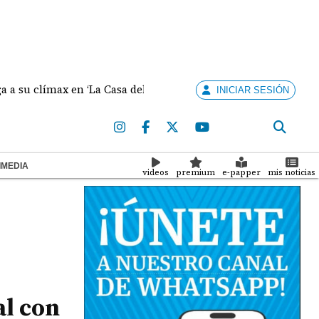
clímax en ‘La Casa del Dragón’
Minsa confirma cuatr
INICIAR SESIÓN
IMEDIA
videos
premium
e-papper
mis noticias
al con