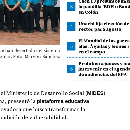
Caen 13 presuntos mi
3
la pandilla 'BDH o Band
en Colón
Unachi fija elección d
4
rector para agosto
El Mundial de las garras
5
alas: Águilas y leones 
que han desertado del sistema
en el campo
gular. Foto: Maryori Sánchez
Prohíben a jueces y m
6
intervenir en el agen
de audiencias del SPA
el Ministerio de Desarrollo Social (
)
MIDES
ma, presentó la
plataforma educativa
novadora que busca transformar la
ondición de vulnerabilidad.