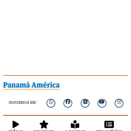
SIGUENOS EN:
videos
premium
e-papper
mis noticias