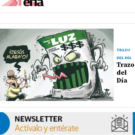
TRAZO
DEL DÍA
Trazo
del
Día