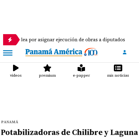
or asignar ejecución de obras a diputados
Piloto
videos
premium
e-papper
mis noticias
PANAMÁ
Potabilizadoras de Chilibre y Laguna