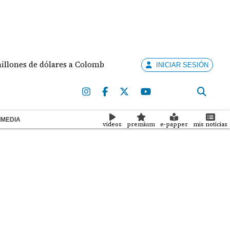
dólares a Colombia para seguridad
Fallece José Do
INICIAR SESIÓN
IMEDIA
videos
premium
e-papper
mis noticias