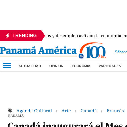
e de comercios y desempleo asfixian la economía en Aguadulc
TRENDING
Sábado
ACTUALIDAD
OPINIÓN
ECONOMÍA
VARIEDADES
Agenda Cultural
Arte
Canadá
Francés
/
/
/
PANAMÁ
Canadá inaugurará el Mes 