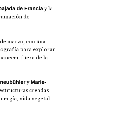
y la
ajada de Francia
gramación de
 de marzo, con una
otografía para explorar
manecen fuera de la
y
neubühler
Marie-
raestructuras creadas
nergía, vida vegetal –