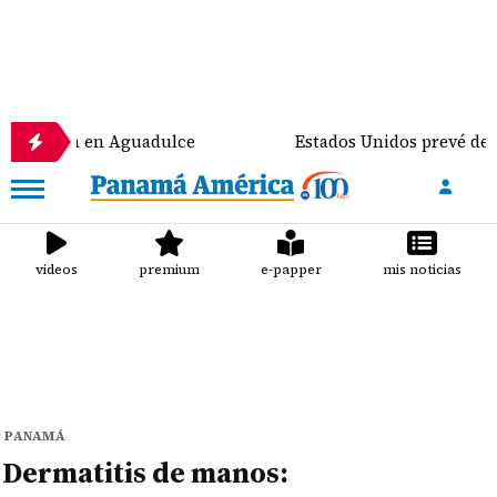
onomía en Aguadulce
Estados Unidos prevé destinar
videos
premium
e-papper
mis noticias
PANAMÁ
Dermatitis de manos: