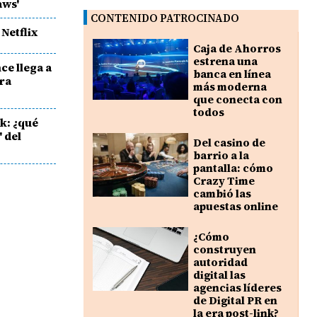
aws'
CONTENIDO PATROCINADO
 Netflix
Caja de Ahorros
estrena una
ce llega a
banca en línea
ra
más moderna
que conecta con
todos
rk: ¿qué
' del
Del casino de
barrio a la
pantalla: cómo
Crazy Time
cambió las
apuestas online
¿Cómo
construyen
autoridad
digital las
agencias líderes
de Digital PR en
la era post-link?