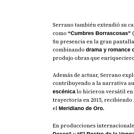
Serrano también extendió su ca
como
“Cumbres Borrascosas”
Su presencia en la gran pantall
combinando
drama y romance c
produjo obras que enriqueciero
Además de actuar, Serrano expl
contribuyendo a la narrativa au
lo hicieron versátil e
escénica
trayectoria en 2015, recibiend
el
.
Meridiano de Oro
En producciones internacional
y
Deseo”
“El Rostro de la Veng