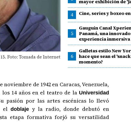
mayor exhibición de 'J
Cine, series y boxeo en
4
Gauguin Canal Xperien
5
Panamá, una innovado
experiencia inmersiva
Galletas estilo New Yo
6
hace que sean el 'snack
15. Foto: Tomada de Internet
momento?
 de noviembre de 1942 en Caracas, Venezuela,
a los 14 años en el teatro de la
Universidad
Su pasión por las artes escénicas lo llevó
n el
y la radio, donde debutó en
doblaje
Esta etapa formativa forjó su versatilidad