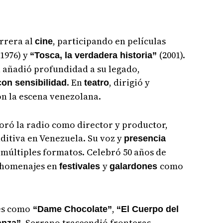
rrera al
, participando en películas
cine
(1976) y
(2001).
“Tosca, la verdadera historia”
a añadió profundidad a su legado,
. En
, dirigió y
on sensibilidad
teatro
n la escena venezolana.
oró la radio como director y productor,
ditiva en Venezuela. Su voz y
presencia
n múltiples formatos. Celebró 50 años de
o homenajes en
y
como
festivales
galardones
es como
,
“Dame Chocolate”
“El Cuerpo del
, Serrano trascendió fronteras,
anza”