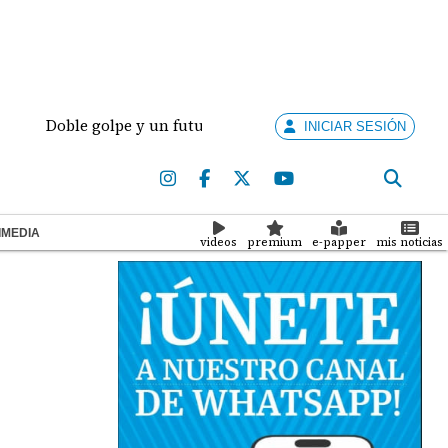
oble golpe y un futuro por revisar
Meduca activa 
INICIAR SESIÓN
IMEDIA
videos
premium
e-papper
mis noticias