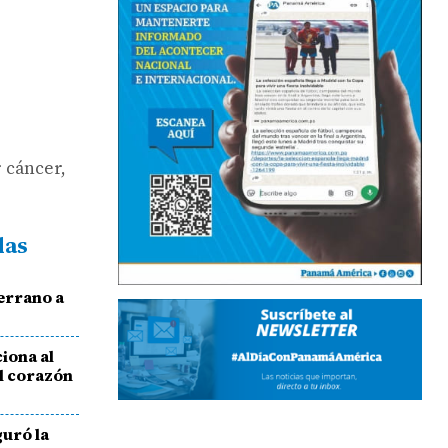
r cáncer,
das
r
errano a
iona al
el corazón
guró la