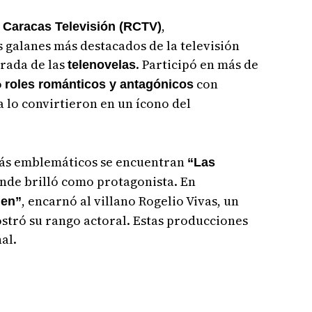
,
 Caracas Televisión (RCTV)
 galanes más destacados de la televisión
rada de las
. Participó en más de
telenovelas
o
con
roles románticos y antagónicos
a lo convirtieron en un ícono del
 más emblemáticos se encuentran
“Las
onde brilló como protagonista. En
, encarnó al villano Rogelio Vivas, un
gen”
stró su rango actoral. Estas producciones
al.