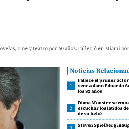
velas, cine y teatro por 60 años. Falleció en Miami po
Noticias Relaciona
Fallece el primer acto
1
venezolano Eduardo S
los 82 años
Diana Monster se emoc
2
escuchar los latidos d
de su bebé
Steven Spielberg inau
3