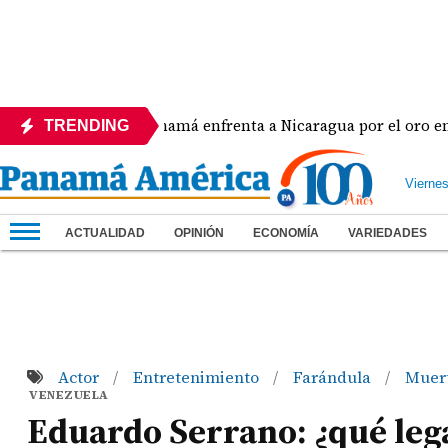
Panamá enfrenta a Nicaragua por el oro en el béi
TRENDING
Vierne
ACTUALIDAD
OPINIÓN
ECONOMÍA
VARIEDADES
Actor
Entretenimiento
Farándula
Muer
/
/
/
VENEZUELA
Eduardo Serrano: ¿qué legad