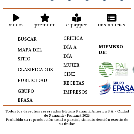
videos
premium
e-papper
mis noticias
CRÍTICA
BUSCAR
MIEMBRO
DÍA A
MAPA DEL
DE:
DÍA
SITIO
MUJER
CLASIFICADOS
CINE
PUBLICIDAD
RECETAS
GRUPO
IMPRESOS
EPASA
Todos los derechos reservados Editora Panamá América S.A. - Ciudad
de Panamá - Panamá 2026.
Prohibida su reproducción total o parcial, sin autorización escrita de
su titular.