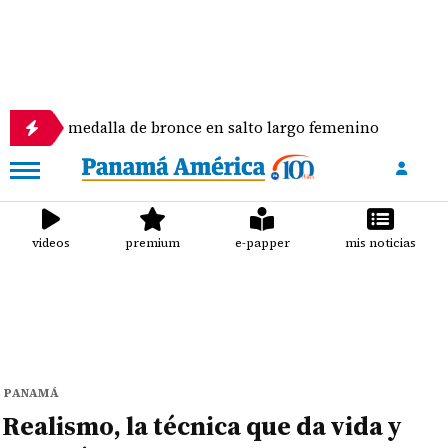
alla de bronce en salto largo femenino
José Faja
videos
premium
e-papper
mis noticias
PANAMÁ
Realismo, la técnica que da vida y