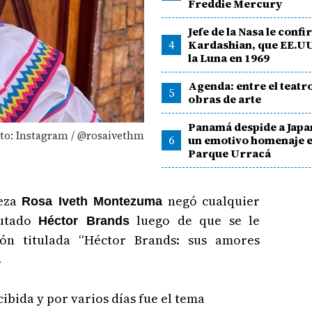
Freddie Mercury
Jefe de la Nasa le conf
4
Kardashian, que EE.UU.
la Luna en 1969
Agenda: entre el teatro
5
obras de arte
Panamá despide a Japa
to: Instagram / @rosaivethm
6
un emotivo homenaje e
Parque Urracá
leza
negó cualquier
Rosa Iveth Montezuma
putado
luego de que se le
Héctor Brands
ón titulada “Héctor Brands: sus amores
.
ibida y por varios días fue el tema