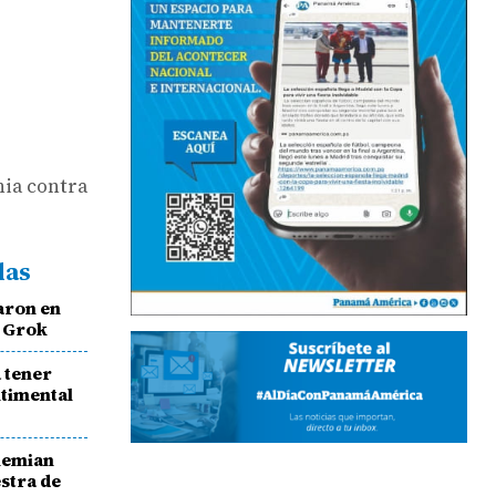
ia contra
das
aron en
n Grok
 tener
ntimental
hemian
stra de