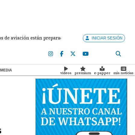
viación están preparados para ejercer la docencia
INICIAR SESIÓN
IMEDIA
videos
premium
e-papper
mis noticias
s