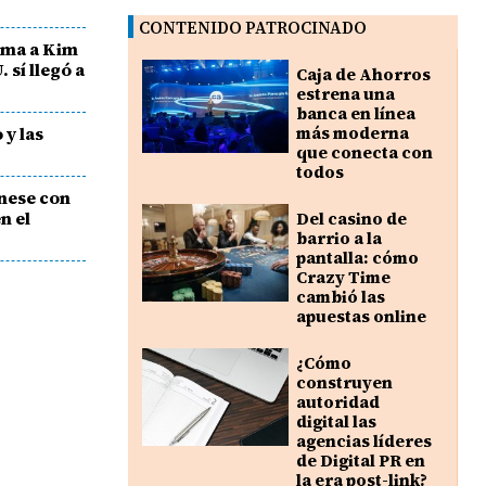
CONTENIDO PATROCINADO
irma a Kim
 sí llegó a
Caja de Ahorros
estrena una
banca en línea
 y las
más moderna
que conecta con
todos
nese con
n el
Del casino de
barrio a la
pantalla: cómo
Crazy Time
cambió las
apuestas online
¿Cómo
construyen
autoridad
digital las
agencias líderes
de Digital PR en
la era post-link?