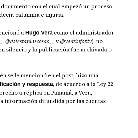
 documento con el cual empezó un proceso
 decir, calumnia e injuria.
encionó a
como el administrador
Hugo Vera
_
,
@asiestanlascosas__
y
@verainfopty
), no
n silencio y la publicación fue archivada o
ién se le mencionó en el post, hizo una
, de acuerdo a la Ley 22
ificación y respuesta
derecho a réplica en Panamá, a Vera,
 la información difundida por las cuentas