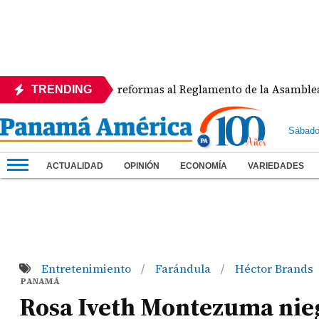
APEDE rechaza reformas al Reglamento de la Asamblea por as
TRENDING
Sábado
ACTUALIDAD
OPINIÓN
ECONOMÍA
VARIEDADES
Entretenimiento
Farándula
Héctor Brands
/
/
PANAMÁ
Rosa Iveth Montezuma nieg