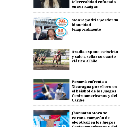
telerrealidad enfocado
en sus amigas
Moore podría perder su
idoneidad
temporalmente
Aradia expone su invicto
y sale a sellar su cuarto
clásico al hilo
Panamá enfrenta a
Nicaragua por el oro en
el béisbol de los Juegos
Centroamericanos y del
Caribe
Jhonnatan Mora se
corona campeón de
eFootball en los Juegos
Centroamericanos y del