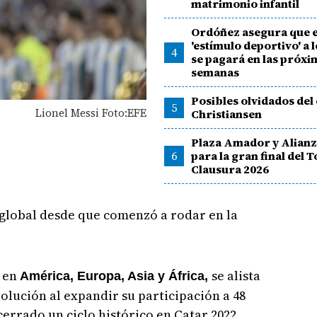
matrimonio infantil
Ordóñez asegura que e
'estímulo deportivo' a l
4
se pagará en las próxi
semanas
Posibles olvidados del 
5
Lionel Messi Foto:EFE
Christiansen
Plaza Amador y Alianza
6
para la gran final del 
Clausura 2026
global desde que comenzó a rodar en la
s en
se alista
América, Europa, Asia y África,
olución al expandir su participación a 48
cerrado un ciclo histórico en Catar 2022.