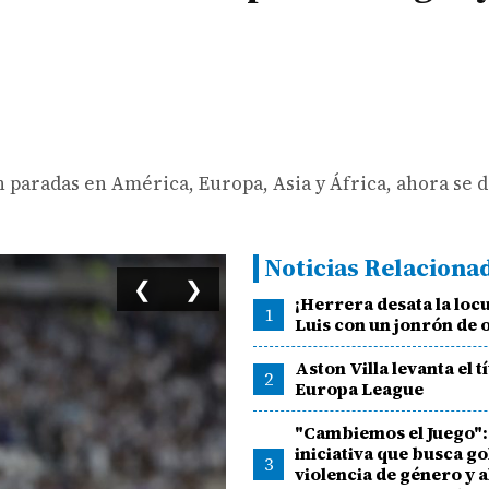
 paradas en América, Europa, Asia y África, ahora se 
Noticias Relaciona
❮
❯
¡Herrera desata la loc
1
Luis con un jonrón de 
Aston Villa levanta el tí
2
Europa League
"Cambiemos el Juego":
iniciativa que busca go
3
violencia de género y a