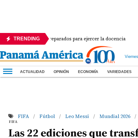
aviación están preparados para ejercer la docencia
TRENDING
Vierne
ACTUALIDAD
OPINIÓN
ECONOMÍA
VARIEDADES
FIFA
Fútbol
Leo Messi
Mundial 2026
/
/
/
/
FIFA
Las 22 ediciones que tran