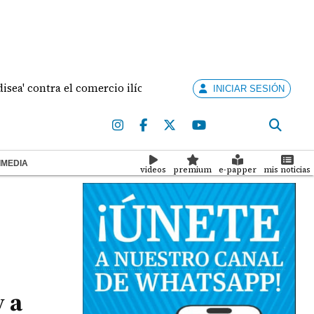
ontra el comercio ilícito en la ZL de Colón
Etiquet
INICIAR SESIÓN
IMEDIA
videos
premium
e-papper
mis noticias
 a