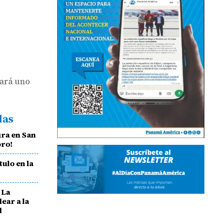
dará uno
das
ura en San
oro!
tulo en la
 La
lear a la
l