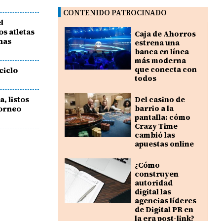
CONTENIDO PATROCINADO
l
os atletas
Caja de Ahorros
mas
estrena una
banca en línea
más moderna
que conecta con
ciclo
todos
, listos
Del casino de
Torneo
barrio a la
pantalla: cómo
Crazy Time
cambió las
apuestas online
¿Cómo
construyen
autoridad
digital las
agencias líderes
de Digital PR en
la era post-link?