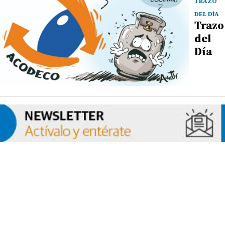
TRAZO
DEL DÍA
Trazo
del
Día