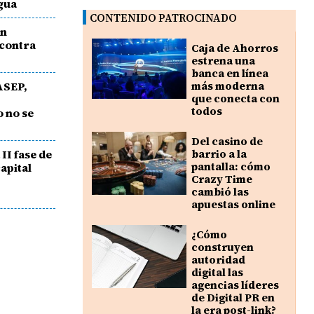
gua
CONTENIDO PATROCINADO
ón
 contra
Caja de Ahorros
estrena una
banca en línea
ASEP,
más moderna
que conecta con
todos
 no se
Del casino de
II fase de
barrio a la
pantalla: cómo
apital
Crazy Time
cambió las
apuestas online
¿Cómo
construyen
autoridad
digital las
agencias líderes
de Digital PR en
la era post-link?