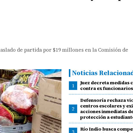
aslado de partida por $19 millones en la Comisión de
Noticias Relaciona
Juez decreta medidas 
1
contra ex funcionarios
Defensoría rechaza vio
centros escolares y ex
2
acciones inmediatas d
protección a estudiant
Río Indio busca comp
3