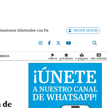
nes bilaterales con Panamá
Guerra entre negros y v
INICIAR SESIÓN
IMEDIA
videos
premium
e-papper
mis noticias
a de