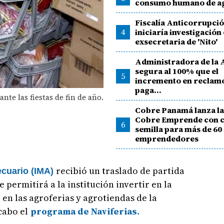
consumo humano de a
Fiscalía Anticorrupci
4
iniciaría investigación
exsecretaria de 'Nito'
Administradora de la 
segura al 100% que el
5
incremento en reclamo
paga...
nte las fiestas de fin de año.
Cobre Panamá lanza la 
Cobre Emprende con c
6
semilla para más de 60
emprendedores
recibió un traslado de partida
ecuario (IMA)
 permitirá a la institución invertir en la
en las agroferias y agrotiendas de la
cabo el
programa de Naviferias.