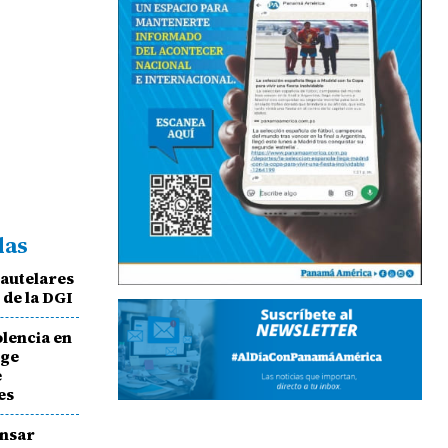
das
cautelares
 de la DGI
lencia en
ige
e
es
ensar