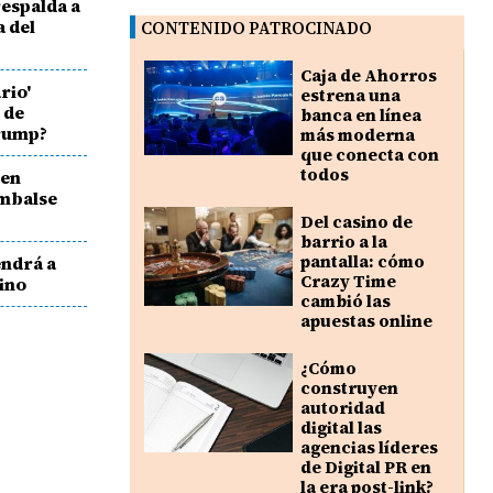
espalda a
a del
CONTENIDO PATROCINADO
Caja de Ahorros
rio'
estrena una
 de
banca en línea
Trump?
más moderna
que conecta con
todos
 en
embalse
Del casino de
barrio a la
pantalla: cómo
endrá a
Crazy Time
ino
cambió las
apuestas online
¿Cómo
construyen
autoridad
digital las
agencias líderes
de Digital PR en
la era post-link?