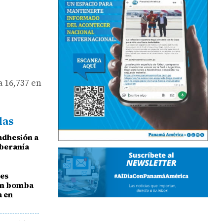
a 16,737 en
das
adhesión a
oberanía
les
on bomba
a en