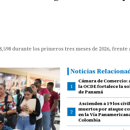
8,598 durante los primeros tres meses de 2026, frente 
Noticias Relaciona
Cámara de Comercio: 
1
la OCDE fortalece la s
de Panamá
Ascienden a 19 los civi
muertos por ataque c
2
en la Vía Panamerican
Colombia