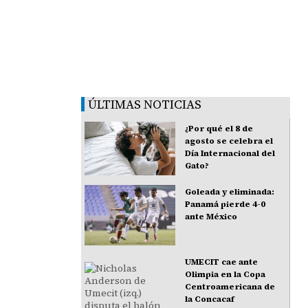
ÚLTIMAS NOTICIAS
¿Por qué el 8 de
agosto se celebra el
Día Internacional del
Gato?
Goleada y eliminada:
Panamá pierde 4-0
ante México
UMECIT cae ante
Olimpia en la Copa
Centroamericana de
la Concacaf