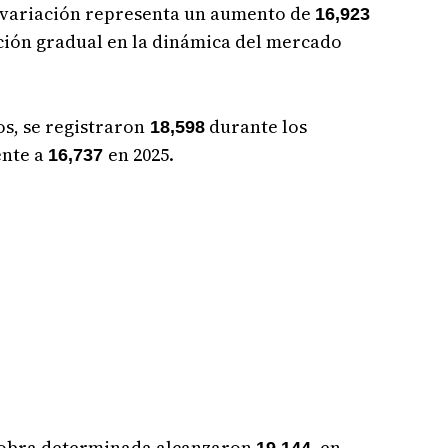
a variación representa un aumento de
16,923
ución gradual en la dinámica del mercado
os, se registraron
durante los
18,598
ente a
en 2025.
16,737
r obra determinada alcanzaron
, en