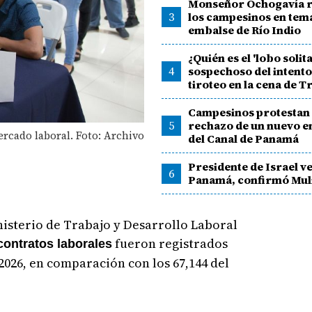
Monseñor Ochogavía r
3
los campesinos en tem
embalse de Río Indio
¿Quién es el 'lobo solita
4
sospechoso del intento
tiroteo en la cena de 
Campesinos protestan
5
rechazo de un nuevo 
ercado laboral. Foto: Archivo
del Canal de Panamá
Presidente de Israel v
6
Panamá, confirmó Mul
isterio de Trabajo y Desarrollo Laboral
fueron registrados
contratos laborales
2026, en comparación con los 67,144 del