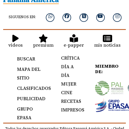
SIGUENOS EN:
videos
premium
e-papper
mis noticias
CRÍTICA
BUSCAR
MIEMBRO
DÍA A
MAPA DEL
DE:
DÍA
SITIO
MUJER
CLASIFICADOS
CINE
PUBLICIDAD
RECETAS
GRUPO
IMPRESOS
EPASA
Todos los derechos reservados Editora Panamá América S.A. - Ciudad