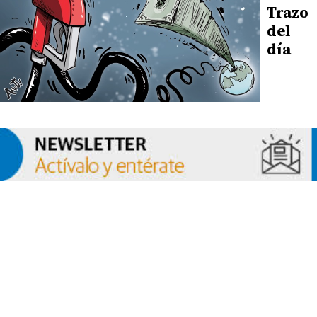
Trazo
del
día