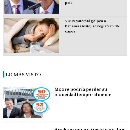
país
Virus sincitial golpea a
Panamá Oeste; se registran 36
casos
LO MÁS VISTO
Moore podría perder su
idoneidad temporalmente
Aradia expone su invicto y sale a