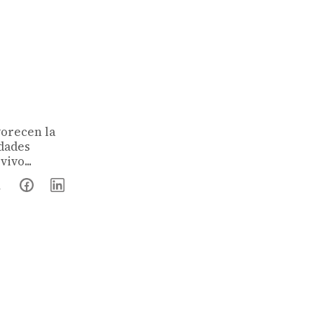
vorecen la
edades
ivo...