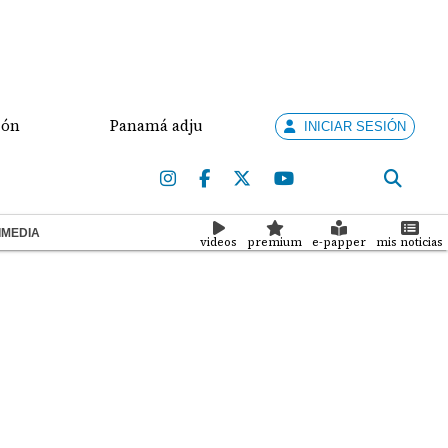
Panamá adjudica a la firma española Cox proyecto eó
INICIAR SESIÓN
IMEDIA
videos
premium
e-papper
mis noticias