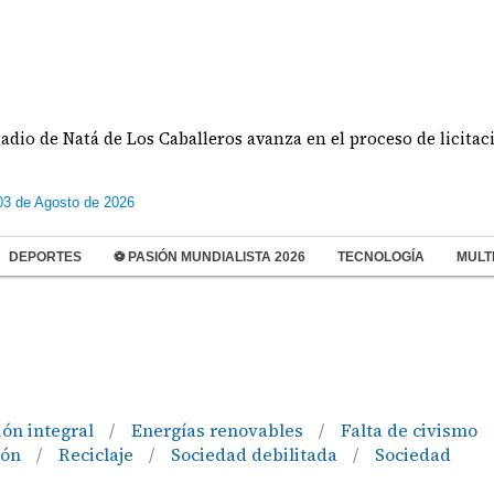
e Natá de Los Caballeros avanza en el proceso de licitación
03 de Agosto de 2026
DEPORTES
⚽ PASIÓN MUNDIALISTA 2026
TECNOLOGÍA
MULT
ón integral
Energías renovables
Falta de civismo
/
/
ión
Reciclaje
Sociedad debilitada
Sociedad
/
/
/