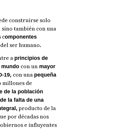
de construirse solo
 sino también con una
 c
omponentes
del ser humano.
ntre a
principios de
con un
el mundo
mayor
con una
D-19,
pequeña
o millones de
e de la población
de la falta de una
producto de la
tegral,
que por décadas nos
gobiernos e influyentes