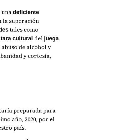
o una
deficiente
n la superación
tales como
des
del
 tara cultural
juega
 abuso de alcohol y
rbanidad y cortesía,
staría preparada para
imo año, 2020, por el
estro país.