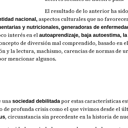
El resultado de lo anterior ha sid
aspectos culturales que no favorece
ntidad nacional,
entarias y nutricionales,
generadoras de enfermeda
oco interés en el
autoaprendizaje, baja autoestima, la
oncepto de diversión mal comprendido, basado en el
ción y la lectura, machismo, carencias de normas de u
 por mencionar algunos.
e una
por estas características e
sociedad debilitada
o de profunda crisis como el que vivimos desde el últ
, circunstancia sin precedente en la historia de nu
us