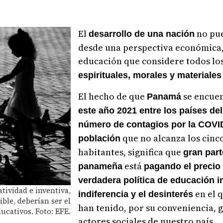
El
no pue
desarrollo de una nación
desde una perspectiva económica,
educación que considere todos los
espirituales, morales y materiales
El hecho de que
se encue
Panamá
este año 2021 entre los países d
número de contagios por la COVI
que no alcanza los cinc
población
habitantes, significa que
gran part
está
panameña
pagando el precio 
verdadera política de educación in
tividad e inventiva,
en el 
indiferencia y el desinterés
ible, deberían ser el
han tenido, por su conveniencia, 
cativos. Foto: EFE.
actores sociales de nuestro país.