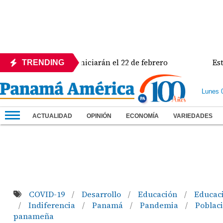
2027: las clases iniciarán el 22 de febrero
Estadio d
TRENDING
Lunes 
ACTUALIDAD
OPINIÓN
ECONOMÍA
VARIEDADES
COVID-19
Desarrollo
Educación
Educaci
/
/
/
Indiferencia
Panamá
Pandemia
Poblac
/
/
/
/
panameña