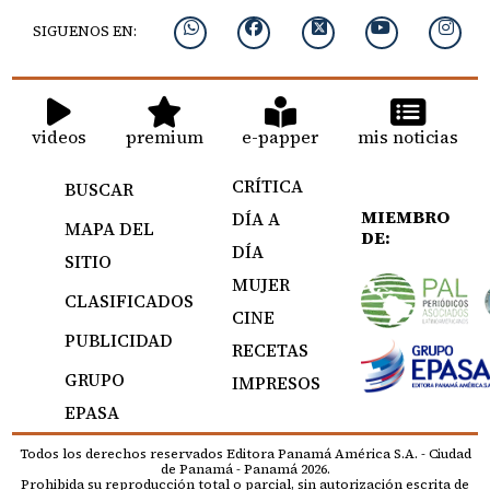
SIGUENOS EN:
videos
premium
e-papper
mis noticias
CRÍTICA
BUSCAR
MIEMBRO
DÍA A
MAPA DEL
DE:
DÍA
SITIO
MUJER
CLASIFICADOS
CINE
PUBLICIDAD
RECETAS
GRUPO
IMPRESOS
EPASA
Todos los derechos reservados Editora Panamá América S.A. - Ciudad
de Panamá - Panamá 2026.
Prohibida su reproducción total o parcial, sin autorización escrita de