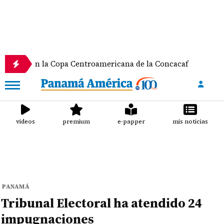
n la Copa Centroamericana de la Concacaf
Nathale
videos
premium
e-papper
mis noticias
PANAMÁ
Tribunal Electoral ha atendido 24
impugnaciones