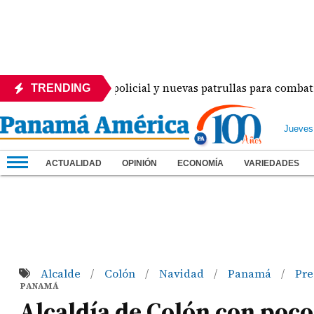
an despliegue policial y nuevas patrullas para combatir la de
TRENDING
Jueves
ACTUALIDAD
OPINIÓN
ECONOMÍA
VARIEDADES
Alcalde
Colón
Navidad
Panamá
Pre
/
/
/
/
PANAMÁ
Alcaldía de Colón con poco 