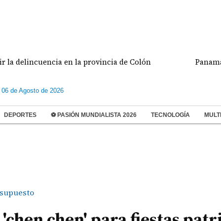
lincuencia en la provincia de Colón
Panamá enfren
 06 de Agosto de 2026
DEPORTES
⚽ PASIÓN MUNDIALISTA 2026
TECNOLOGÍA
MULT
supuesto
'chen chen' para fiestas patr