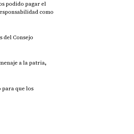
mos podido pagar el
 responsabilidad como
as del Consejo
menaje a la patria
,
o para que los