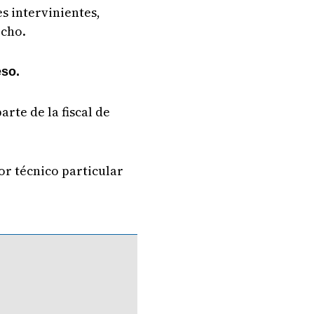
es intervinientes,
echo.
eso.
rte de la fiscal de
or técnico particular