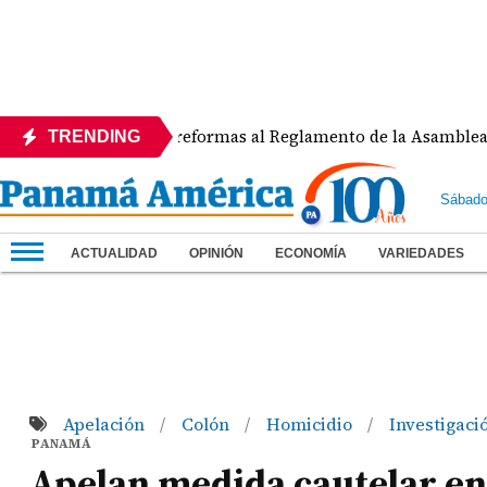
DE rechaza reformas al Reglamento de la Asamblea por asigna
TRENDING
Sábado
ACTUALIDAD
OPINIÓN
ECONOMÍA
VARIEDADES
Apelación
Colón
Homicidio
Investigaci
/
/
/
PANAMÁ
Apelan medida cautelar en