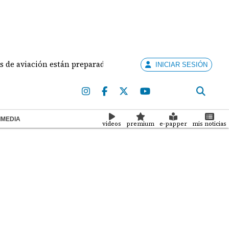
ión están preparados para ejercer la docencia
Adua
INICIAR SESIÓN
IMEDIA
videos
premium
e-papper
mis noticias