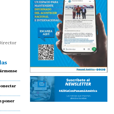
Director
das
 ármense
conectar
n poner