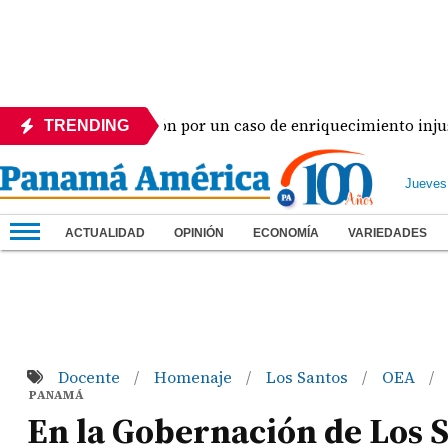
 seguirá en prisión por un caso de enriquecimiento injustificad
TRENDING
Jueves
ACTUALIDAD
OPINIÓN
ECONOMÍA
VARIEDADES
Docente
Homenaje
Los Santos
OEA
/
/
/
/
PANAMÁ
En la Gobernación de Los 