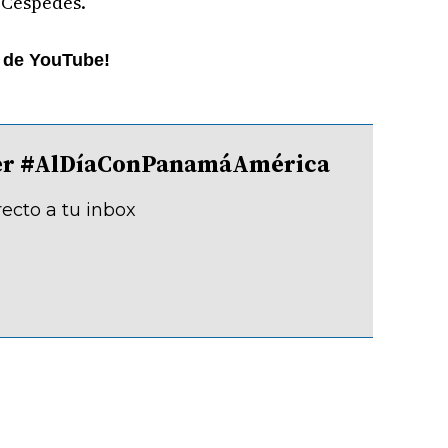
 Céspedes.
l de YouTube!
tter #AlDíaConPanamáAmérica
recto a tu inbox