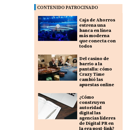
CONTENIDO PATROCINADO
Caja de Ahorros
estrena una
banca en línea
más moderna
que conecta con
todos
Del casino de
barrio a la
pantalla: cómo
Crazy Time
cambió las
apuestas online
¿Cómo
construyen
autoridad
digital las
agencias líderes
de Digital PR en
la era post-link?