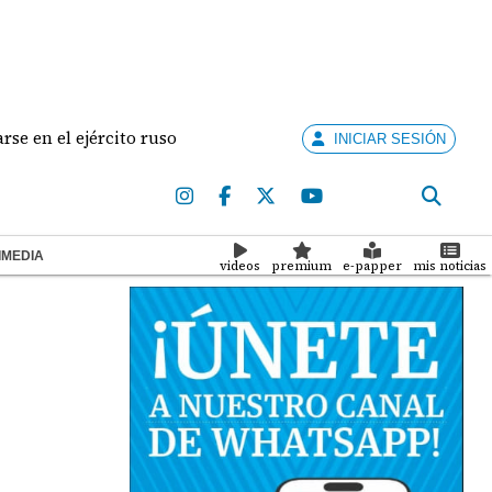
 ejército ruso
Hallan arma de fuego en la mochila
INICIAR SESIÓN
IMEDIA
videos
premium
e-papper
mis noticias