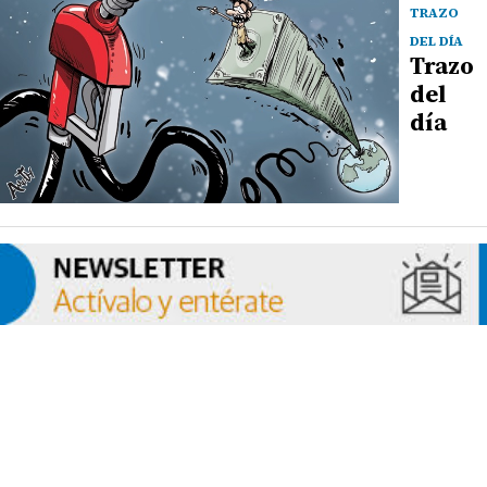
TRAZO
DEL DÍA
Trazo
del
día