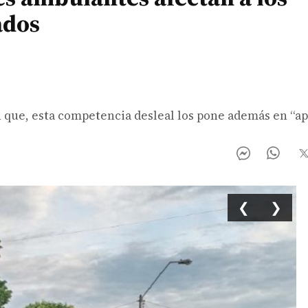
ados
ue, esta competencia desleal los pone además en “ap
❮
❯