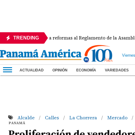
APEDE rechaza reformas al Reglamento de la Asamblea por a
TRENDING
Vierne
ACTUALIDAD
OPINIÓN
ECONOMÍA
VARIEDADES
Alcalde
Calles
La Chorrera
Mercado
/
/
/
/
PANAMÁ
Proliferación de vendedore