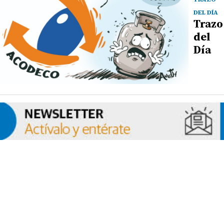
DEL DÍA
Trazo
del
Día