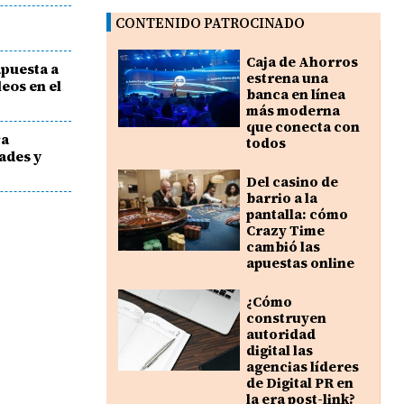
CONTENIDO PATROCINADO
Caja de Ahorros
apuesta a
estrena una
eos en el
banca en línea
más moderna
que conecta con
ra
todos
ades y
Del casino de
barrio a la
pantalla: cómo
Crazy Time
cambió las
apuestas online
¿Cómo
construyen
autoridad
digital las
agencias líderes
de Digital PR en
la era post-link?