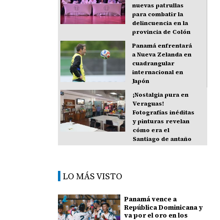
nuevas patrullas
para combatir la
delincuencia en la
provincia de Colón
Panamá enfrentará
a Nueva Zelanda en
cuadrangular
internacional en
Japón
¡Nostalgia pura en
Veraguas!
Fotografías inéditas
y pinturas revelan
cómo era el
Santiago de antaño
LO MÁS VISTO
Panamá vence a
República Dominicana y
va por el oro en los