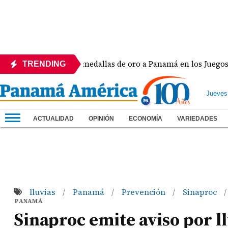
h Lide dio dos medallas de oro a Panamá en los Juegos Centr
TRENDING
Jueves
ACTUALIDAD
OPINIÓN
ECONOMÍA
VARIEDADES
lluvias
Panamá
Prevención
Sinaproc
/
/
/
/
PANAMÁ
Sinaproc emite aviso por l