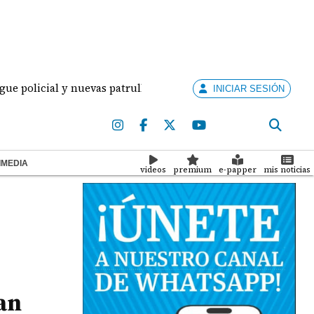
cial y nuevas patrullas para combatir la delincuencia en la p
INICIAR SESIÓN
IMEDIA
videos
premium
e-papper
mis noticias
an