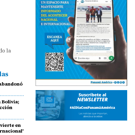
do la
das
 abandonó
Bolivia;
ección
vierte en
rnacional'