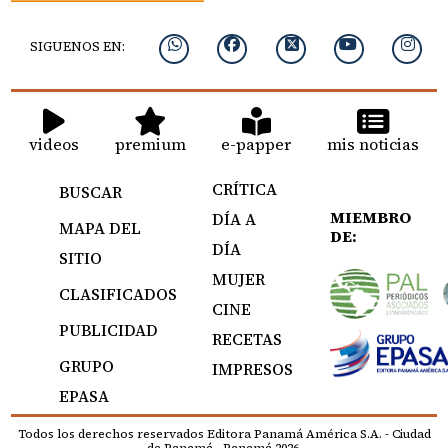
SIGUENOS EN:
videos
premium
e-papper
mis noticias
CRÍTICA
BUSCAR
MIEMBRO
DÍA A
MAPA DEL
DE:
DÍA
SITIO
MUJER
CLASIFICADOS
CINE
PUBLICIDAD
RECETAS
GRUPO
IMPRESOS
EPASA
Todos los derechos reservados Editora Panamá América S.A. - Ciudad
de Panamá - Panamá 2026.