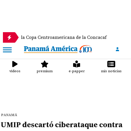
en la Copa Centroamericana de la Concacaf
Nathal
videos
premium
e-papper
mis noticias
PANAMÁ
UMIP descartó ciberataque contra