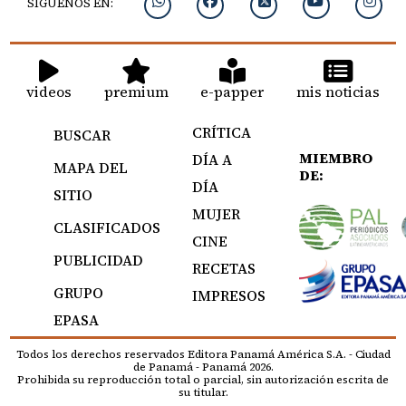
SIGUENOS EN:
videos
premium
e-papper
mis noticias
CRÍTICA
BUSCAR
MIEMBRO
DÍA A
MAPA DEL
DE:
DÍA
SITIO
MUJER
CLASIFICADOS
CINE
PUBLICIDAD
RECETAS
GRUPO
IMPRESOS
EPASA
Todos los derechos reservados Editora Panamá América S.A. - Ciudad
de Panamá - Panamá 2026.
Prohibida su reproducción total o parcial, sin autorización escrita de
su titular.