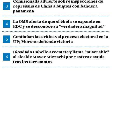
Comisionada advierte sobre inspecciones de
3
represalia de China a buques con bandera
panameña
La OMS alerta de que el ébola se expande en
4
RDC y se desconoce su "verdadera magnitud"
Continúan las críticas al proceso electoral en la
5
UP; Moreno defiende victoria
Diosdado Cabello arremete y llama "miserable"
6
al alcalde Mayer Mizrachi por rastrear ayuda
tras los terremotos