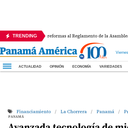
PEDE rechaza reformas al Reglamento de la Asamblea por asig
TRENDING
Vierne
ACTUALIDAD
OPINIÓN
ECONOMÍA
VARIEDADES
Financiamiento
La Chorrera
Panamá
P
/
/
/
PANAMÁ
Avanzada tecnología de mi