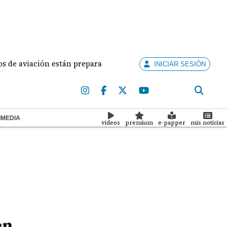
ación están preparados para ejercer la docencia
Adu
INICIAR SESIÓN
IMEDIA
videos
premium
e-papper
mis noticias
en