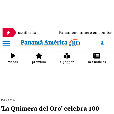
ificado
Panameño muere en combate tras enrolarse 
videos
premium
e-papper
mis noticias
PANAMÁ
'La Quimera del Oro' celebra 100