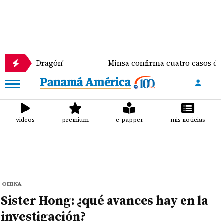
 Dragón’
Minsa confirma cuatro casos de Virus Sinc
videos
premium
e-papper
mis noticias
CHINA
Sister Hong: ¿qué avances hay en la
investigación?