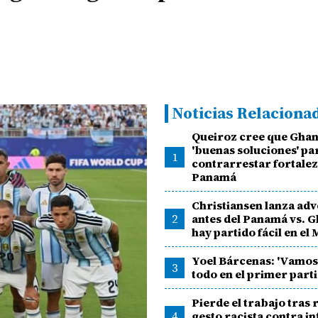
Noticias Relaciona
Queiroz cree que Ghan
'buenas soluciones' pa
1
contrarrestar fortalez
Panamá
Christiansen lanza adv
2
antes del Panamá vs. G
hay partido fácil en el
Yoel Bárcenas: 'Vamos 
3
todo en el primer parti
Pierde el trabajo tras 
4
gesto racista contra i