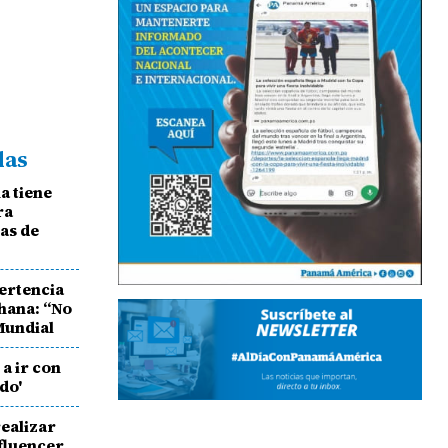
das
a tiene
ra
as de
ertencia
hana: “No
 Mundial
a ir con
do'
realizar
nfluencer