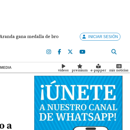
gana medalla de bronce en salto largo femenino
J
INICIAR SESIÓN
IMEDIA
videos
premium
e-papper
mis noticias
o a