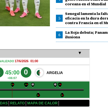
coreana en el Mundial
Senegal lamenta la falt
5
eficacia en la dura der
contra Francia en el M
La Roja debuta; Panam
6
ilusiona