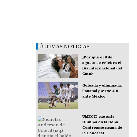
ÚLTIMAS NOTICIAS
¿Por qué el 8 de
agosto se celebra el
Día Internacional del
Gato?
Goleada y eliminada:
Panamá pierde 4-0
ante México
UMECIT cae ante
Olimpia en la Copa
Centroamericana de
la Concacaf