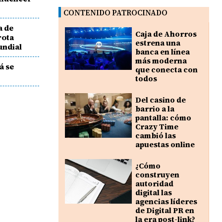
CONTENIDO PATROCINADO
a de
Caja de Ahorros
rota
estrena una
undial
banca en línea
más moderna
á se
que conecta con
todos
Del casino de
barrio a la
pantalla: cómo
Crazy Time
cambió las
apuestas online
¿Cómo
construyen
autoridad
digital las
agencias líderes
de Digital PR en
la era post-link?