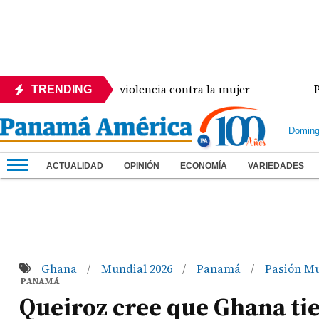
encia crisis de violencia contra la mujer
Panamá a
TRENDING
Doming
ACTUALIDAD
OPINIÓN
ECONOMÍA
VARIEDADES
Ghana
Mundial 2026
Panamá
Pasión Mu
/
/
/
PANAMÁ
Queiroz cree que Ghana tie