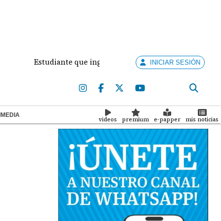
Estudiante que ingresó con un arma de fuego al 'Dolores M
INICIAR SESIÓN
IMEDIA
videos
premium
e-papper
mis noticias