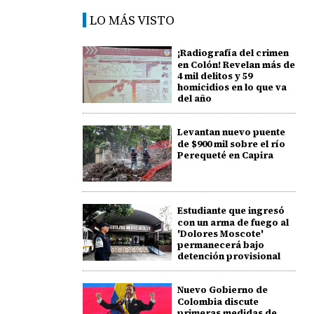
LO MÁS VISTO
¡Radiografía del crimen
en Colón! Revelan más de
4 mil delitos y 59
homicidios en lo que va
del año
Levantan nuevo puente
de $900 mil sobre el río
Perequeté en Capira
Estudiante que ingresó
con un arma de fuego al
'Dolores Moscote'
permanecerá bajo
detención provisional
Nuevo Gobierno de
Colombia discute
primeras medidas de