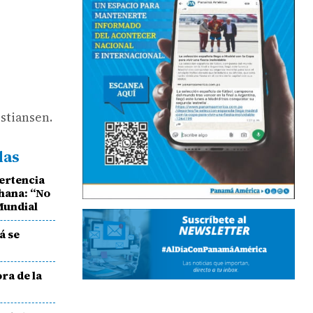
stiansen.
das
ertencia
hana: “No
 Mundial
á se
ra de la