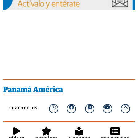
SIGUENOS EN:
videos
premium
e-papper
mis noticias