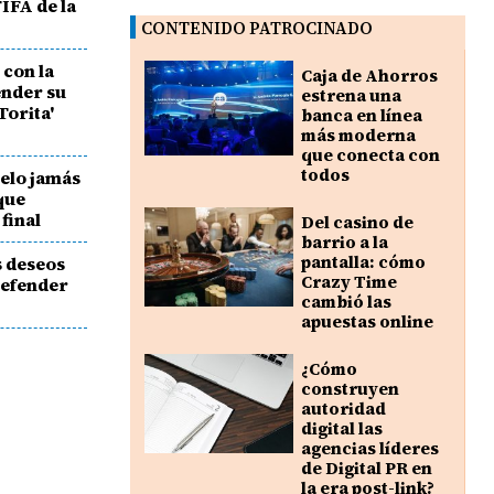
IFA de la
CONTENIDO PATROCINADO
 con la
Caja de Ahorros
ender su
estrena una
Torita'
banca en línea
más moderna
que conecta con
todos
uelo jamás
 que
 final
Del casino de
barrio a la
pantalla: cómo
s deseos
Crazy Time
 defender
cambió las
apuestas online
¿Cómo
construyen
autoridad
digital las
agencias líderes
de Digital PR en
la era post-link?