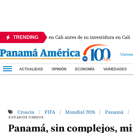
e al rey Felipe VI en Cali antes de su investidura en Cali
TRENDING
Vierne
ACTUALIDAD
OPINIÓN
ECONOMÍA
VARIEDADES
Croacia
FIFA
Mundial 2026
Panamá
/
/
/
/
ESTADOS UNIDOS
Panamá, sin complejos, mir