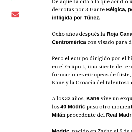
De aquella cita a la que acudió
derrotas por 3-0 ante
Bélgica, p
infligida por Túnez.
Ocho años después la
Roja Cana
con visado para d
Centromérica
Pero el equipo dirigido por el 
en el Grupo L, una suerte de te
formaciones europeas de fuste,
Kane y la Croacia del talentoso
A los 32 años,
vive un exq
Kane
los
pasa otro momento
40 Modric
n procedente del
Milá
Real Madr
nacido en Zadar el 9 de
Modric,