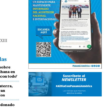
XIII
das
 sobre
Ghana en
 con todo'
aterra,
ran
ios
rdonado