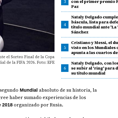
3
con el primer premio F
Paz
Nataly Delgado cumple
báscula, lista para def
4
título mundial ante 'La 
Sánchez
Cristiano y Messi, el d
5
visto en los Mundiales
apunta a las cuartos de
e el Sorteo Final de la Copa
al de la FIFA 2026. Foto: EFE
Nataly Delgado, con lo
6
se subir al 'ring' para
su título mundial
l segundo
absoluto de su historia, la
Mundial
cree haber sumado experiencias de los
organizado por Rusia.
 2018