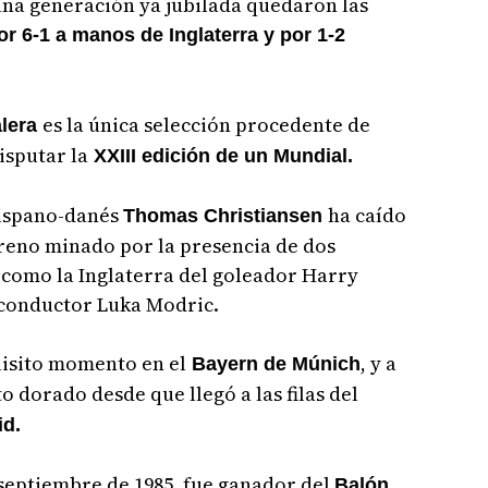
 una generación ya jubilada quedaron las
or 6-1 a manos de Inglaterra y por 1-2
es la única selección procedente de
lera
isputar la
XXIII edición de un Mundial.
hispano-danés
ha caído
Thomas Christiansen
rreno minado por la presencia de dos
 como la Inglaterra del goleador Harry
 conductor Luka Modric.
uisito momento en el
, y a
Bayern de Múnich
 dorado desde que llegó a las filas del
id.
 septiembre de 1985, fue ganador del
Balón