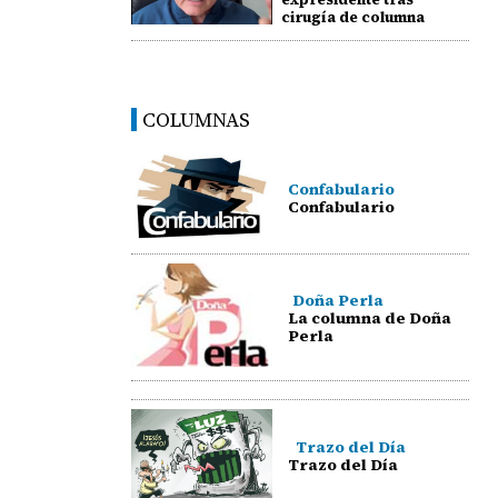
cirugía de columna
COLUMNAS
Confabulario
Confabulario
Doña Perla
La columna de Doña
Perla
Trazo del Día
Trazo del Día