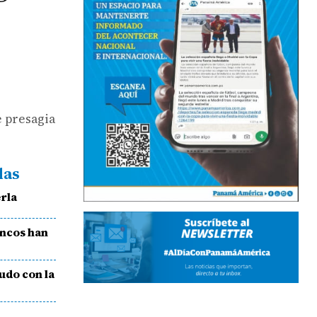
e presagia
das
rla
ancos han
udo con la