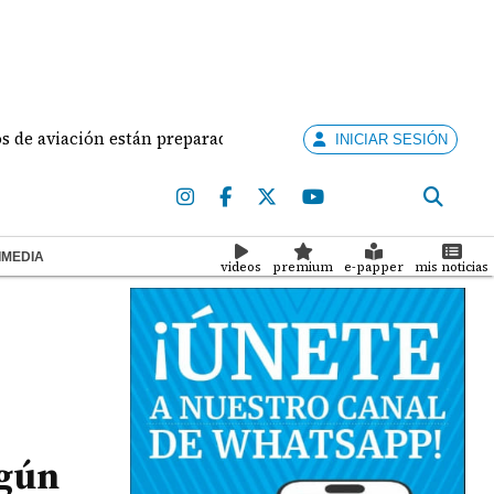
viación están preparados para ejercer la docencia
INICIAR SESIÓN
IMEDIA
videos
premium
e-papper
mis noticias
egún