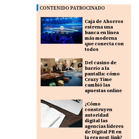
CONTENIDO PATROCINADO
Caja de Ahorros
estrena una
banca en línea
más moderna
que conecta con
todos
Del casino de
barrio a la
pantalla: cómo
Crazy Time
cambió las
apuestas online
¿Cómo
construyen
autoridad
digital las
agencias líderes
de Digital PR en
la era post-link?