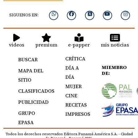
SIGUENOS EN:
videos
premium
e-papper
mis noticias
CRÍTICA
BUSCAR
MIEMBRO
DÍA A
MAPA DEL
DE:
DÍA
SITIO
MUJER
CLASIFICADOS
CINE
PUBLICIDAD
RECETAS
GRUPO
IMPRESOS
EPASA
Todos los derechos reservados Editora Panamá América S.A. - Ciudad