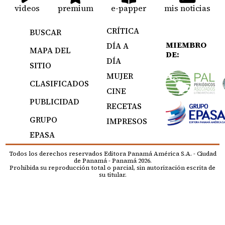
videos
premium
e-papper
mis noticias
CRÍTICA
BUSCAR
MIEMBRO
DÍA A
MAPA DEL
DE:
DÍA
SITIO
MUJER
CLASIFICADOS
CINE
PUBLICIDAD
RECETAS
GRUPO
IMPRESOS
EPASA
Todos los derechos reservados Editora Panamá América S.A. - Ciudad
de Panamá - Panamá 2026.
Prohibida su reproducción total o parcial, sin autorización escrita de
su titular.