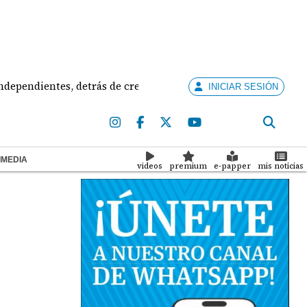
entes, detrás de creación de partidos
Bajo la lup
INICIAR SESIÓN
IMEDIA
videos
premium
e-papper
mis noticias