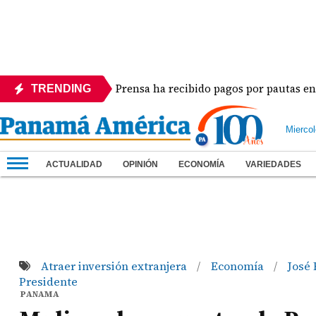
La Prensa ha recibido pagos por pautas en difere
TRENDING
Mierco
ACTUALIDAD
OPINIÓN
ECONOMÍA
VARIEDADES
Atraer inversión extranjera
Economía
José
/
/
Presidente
PANAMA