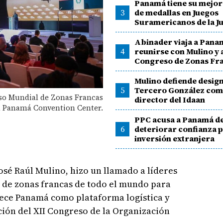
Panamá tiene su mejor 
3
de medallas en Juegos
Suramericanos de la J
Abinader viaja a Pana
4
reunirse con Mulino y a
Congreso de Zonas Fr
Mulino defiende desig
5
Tercero González co
eso Mundial de Zonas Francas
director del Idaan
l Panamá Convention Center.
PPC acusa a Panamá d
6
deteriorar confianza p
inversión extranjera
osé Raúl Mulino, hizo un llamado a líderes
 de zonas francas de todo el mundo para
rece Panamá como plataforma logística y
ción del XII Congreso de la Organización