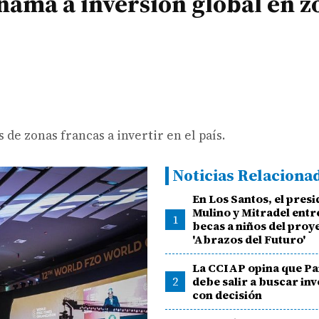
namá a inversión global en z
 de zonas francas a invertir en el país.
Noticias Relaciona
En Los Santos, el pres
Mulino y Mitradel ent
1
becas a niños del proy
'Abrazos del Futuro'
La CCIAP opina que P
2
debe salir a buscar in
con decisión