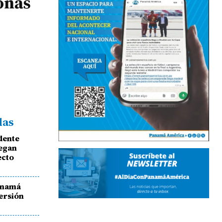
onas
das
idente
regan
ecto
anamá
versión