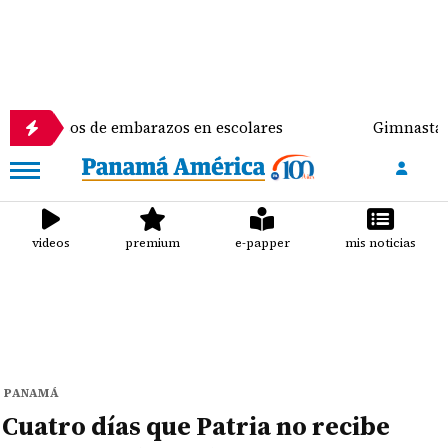
 de embarazos en escolares
Gimnasta Alyiah Lide d
videos
premium
e-papper
mis noticias
PANAMÁ
Cuatro días que Patria no recibe