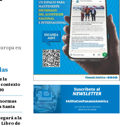
 Europa en
das
e la
 contexto
30
 normas
a Santa
egará a la
l Libro de