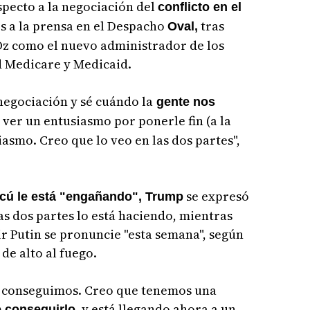
pecto a la negociación del
conflicto en el
s a la prensa en el Despacho
tras
Oval,
z como el nuevo administrador de los
ud Medicare y Medicaid.
negociación y sé cuándo la
gente nos
ver un entusiasmo por ponerle fin (a la
asmo. Creo que lo veo en las dos partes",
se expresó
cú le está "engañando", Trump
s dos partes lo está haciendo, mientras
r Putin se pronuncie "esta semana", según
de alto al fuego.
lo conseguimos. Creo que tenemos una
, y está llegando ahora a un
 conseguirlo