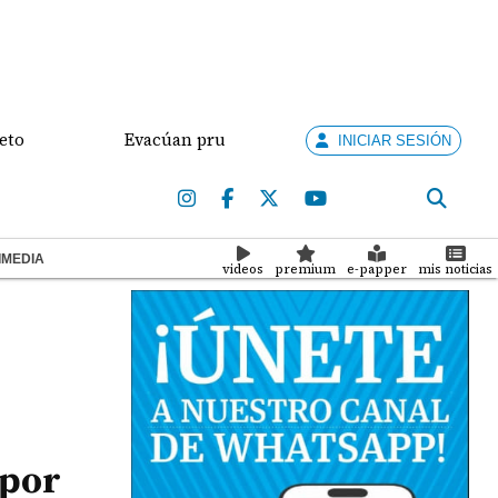
Evacúan pruebas periciales en el segundo día del jui
INICIAR SESIÓN
IMEDIA
videos
premium
e-papper
mis noticias
 por