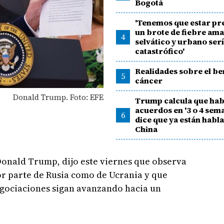
Bogotá
'Tenemos que estar pr
un brote de fiebre ama
4
selvático y urbano ser
catastrófico'
Realidades sobre el ben
5
cáncer
Donald Trump. Foto: EFE
Trump calcula que ha
acuerdos en '3 o 4 sema
6
dice que ya están habl
China
Donald Trump, dijo este viernes que observa
or parte de Rusia como de Ucrania y que
egociaciones sigan avanzando hacia un