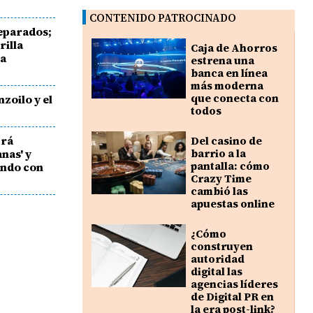
CONTENIDO PATROCINADO
eparados;
rilla
Caja de Ahorros
ía
estrena una
banca en línea
más moderna
que conecta con
zoilo y el
todos
brá
Del casino de
nas' y
barrio a la
pantalla: cómo
ando con
Crazy Time
cambió las
apuestas online
¿Cómo
construyen
autoridad
digital las
agencias líderes
de Digital PR en
la era post-link?