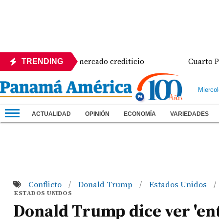
596 millones al mercado crediticio
Cuarto Puente 
TRENDING
Mierco
ACTUALIDAD
OPINIÓN
ECONOMÍA
VARIEDADES
Conflicto
Donald Trump
Estados Unidos
/
/
/
ESTADOS UNIDOS
Donald Trump dice ver 'en