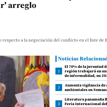
ir' arreglo
respecto a la negociación del conflicto en el Este de
Noticias Relaciona
El 70% de la juventud d
1
región trabajará en un
de informalidad, en 20
Aumenta vigilancia de
2
ambientales en Seman
Literatura panameña ll
3
Feria Internacional de