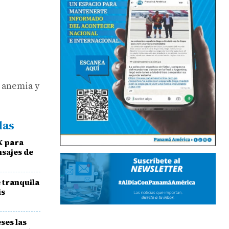
a anemia y
das
X para
nsajes de
 tranquila
is
ses las