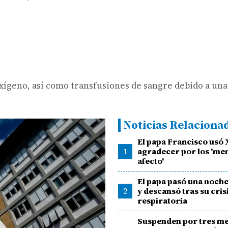
 oxígeno, así como transfusiones de sangre debido a un
Noticias Relaciona
El papa Francisco usó 
1
agradecer por los 'me
afecto'
El papa pasó una noche
2
y descansó tras su cris
respiratoria
Suspenden por tres me