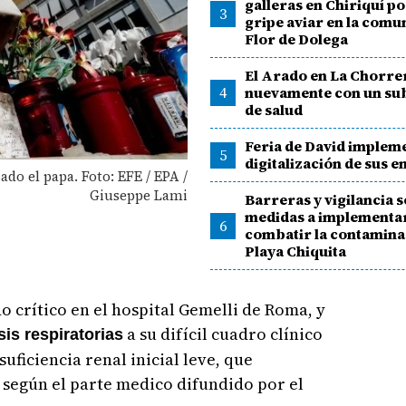
galleras en Chiriquí po
3
gripe aviar en la comu
Flor de Dolega
El Arado en La Chorre
4
nuevamente con un su
de salud
Feria de David impleme
5
digitalización de sus e
do el papa. Foto: EFE / EPA /
Giuseppe Lami
Barreras y vigilancia s
medidas a implementa
6
combatir la contamina
Playa Chiquita
o crítico en el hospital Gemelli de Roma, y
a su difícil cuadro clínico
is respiratorias
uficiencia renal inicial leve, que
, según el parte medico difundido por el