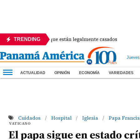
urra anuncian que están legalmente casados
Luis 
TRENDING
Jueves
ACTUALIDAD
OPINIÓN
ECONOMÍA
VARIEDADES
Cuidados
Hospital
Iglesia
Papa Franci
/
/
/
VATICANO
El papa sigue en estado crí