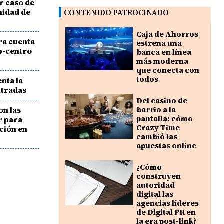
r caso de
nidad de
CONTENIDO PATROCINADO
Caja de Ahorros
ra cuenta
estrena una
b-centro
banca en línea
más moderna
que conecta con
todos
nta la
ntradas
Del casino de
on las
barrio a la
pantalla: cómo
r para
Crazy Time
ción en
cambió las
apuestas online
¿Cómo
construyen
autoridad
digital las
agencias líderes
de Digital PR en
la era post-link?