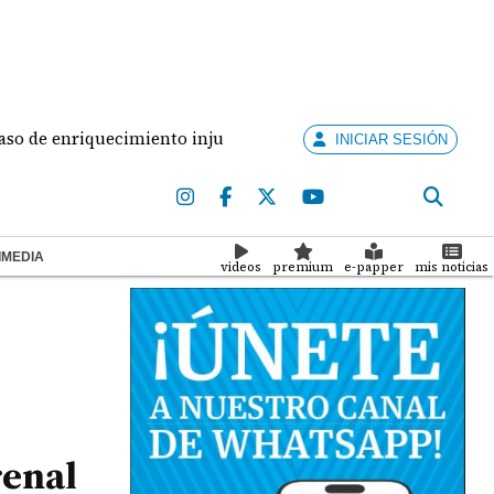
enriquecimiento injustificado
Panameño muere en c
INICIAR SESIÓN
IMEDIA
videos
premium
e-papper
mis noticias
renal