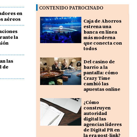
CONTENIDO PATROCINADO
adores en
os aéreos
Caja de Ahorros
estrena una
laciones
banca en línea
rante la
más moderna
nión
que conecta con
todos
an las
Del casino de
l de
barrio a la
pantalla: cómo
Crazy Time
cambió las
apuestas online
¿Cómo
construyen
autoridad
digital las
agencias líderes
de Digital PR en
la era post-link?