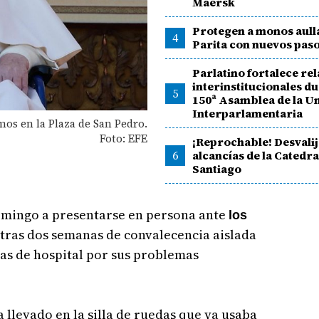
Maersk
Protegen a monos aull
4
Parita con nuevos pas
Parlatino fortalece re
interinstitucionales du
5
150ª Asamblea de la U
Interparlamentaria
mos en la Plaza de San Pedro.
Foto: EFE
¡Reprochable! Desvalij
6
alcancías de la Catedra
Santiago
domingo a presentarse en persona ante
los
 tras dos semanas de convalecencia aislada
ías de hospital por sus problemas
 llevado en la silla de ruedas que ya usaba