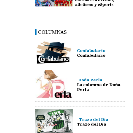
atletismo y eSports
COLUMNAS
Confabulario
Confabulario
Doña Perla
La columna de Doña
Perla
Trazo del Día
Trazo del Día