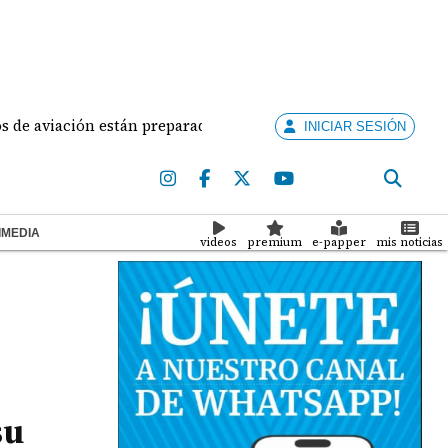
iación están preparados para ejercer la docencia
A
INICIAR SESIÓN
IMEDIA
videos
premium
e-papper
mis noticias
su