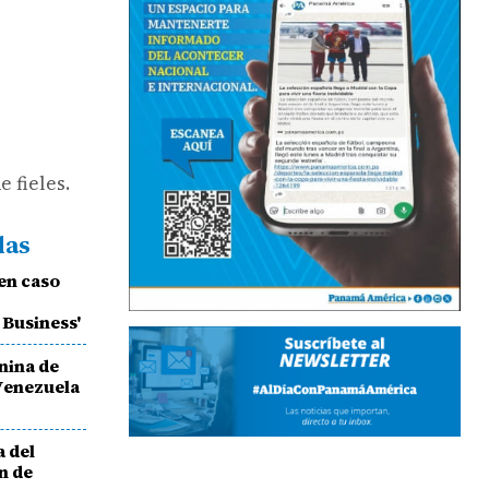
 fieles.
das
en caso
 Business'
nina de
Venezuela
 del
n de