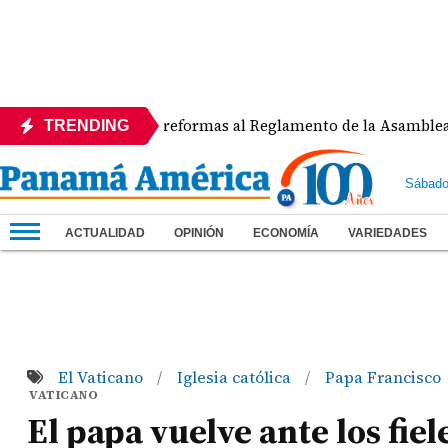
APEDE rechaza reformas al Reglamento de la Asamblea por asi
TRENDING
Sábado
ACTUALIDAD
OPINIÓN
ECONOMÍA
VARIEDADES
El Vaticano
Iglesia católica
Papa Francisco
/
/
VATICANO
El papa vuelve ante los fie