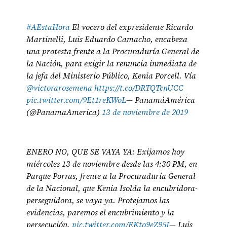
#AEstaHora
El vocero del expresidente Ricardo
Martinelli, Luis Eduardo Camacho, encabeza
una protesta frente a la Procuraduría General de
la Nación, para exigir la renuncia inmediata de
la jefa del Ministerio Público, Kenia Porcell. Vía
@victorarosemena
https://t.co/DRTQTcnUCC
pic.twitter.com/9Et1reKWoL
— PanamáAmérica
(@PanamaAmerica)
13 de noviembre de 2019
ENERO NO, QUE SE VAYA YA: Exijamos hoy
miércoles 13 de noviembre desde las 4:30 PM, en
Parque Porras, frente a la Procuraduría General
de la Nacional, que Kenia Isolda la encubridora-
perseguidora, se vaya ya. Protejamos las
evidencias, paremos el encubrimiento y la
persecución.
pic.twitter.com/EKto9eZ95J
— Luis