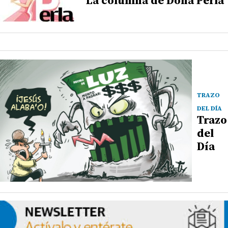
TRAZO
DEL DÍA
Trazo
del
Día