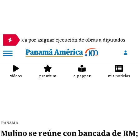
or asignar ejecución de obras a diputados
Piloto
videos
premium
e-papper
mis noticias
PANAMÁ
Mulino se reúne con bancada de RM;