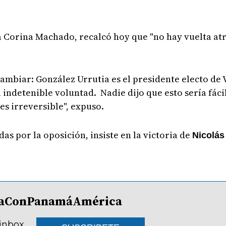
ía Corina Machado, recalcó hoy que "no hay vuelta at
mbiar: González Urrutia es el presidente electo de 
indetenible voluntad. Nadie dijo que esto sería fáci
 es irreversible", expuso.
as por la oposición, insiste en la victoria de
Nicolás
lDíaConPanamáAmérica
 inbox