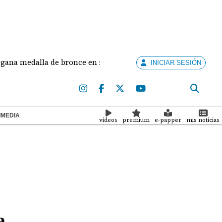
lla de bronce en salto largo femenino
José Fajard
INICIAR SESIÓN
IMEDIA
videos
premium
e-papper
mis noticias
a