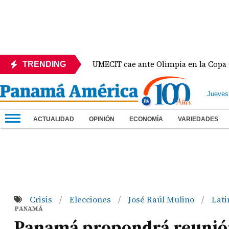
ico
UMECIT cae ante Olimpia en la Copa Centroam
TRENDING
Jueves
ACTUALIDAD
OPINIÓN
ECONOMÍA
VARIEDADES
Crisis
Elecciones
José Raúl Mulino
Lat
/
/
/
PANAMÁ
Panamá propondrá reunión 