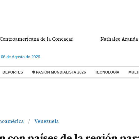
ericana de la Concacaf
Nathalee Aranda gana meda
 06 de Agosto de 2026
DEPORTES
⚽ PASIÓN MUNDIALISTA 2026
TECNOLOGÍA
MULT
inoamérica
Venezuela
/
con países de la región par