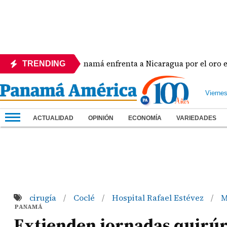
Panamá enfrenta a Nicaragua por el oro en el béisbol 
TRENDING
Vierne
ACTUALIDAD
OPINIÓN
ECONOMÍA
VARIEDADES
cirugía
Coclé
Hospital Rafael Estévez
M
/
/
/
PANAMÁ
Extienden jornadas quirúrg