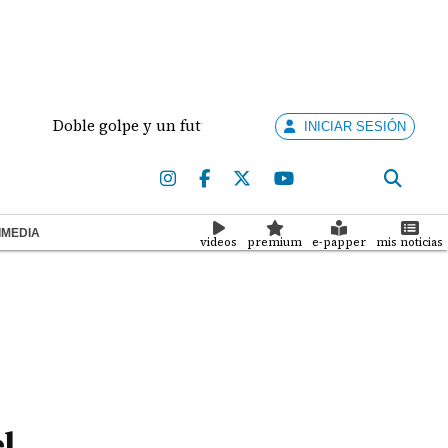
 golpe y un futuro por revisar
Meduca activa proto
INICIAR SESIÓN
IMEDIA
videos
premium
e-papper
mis noticias
l