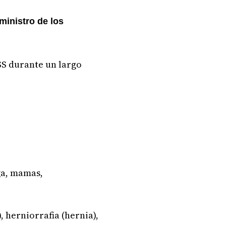
ministro de los
SS durante un largo
ga, mamas,
, herniorrafia (hernia),