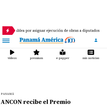
por asignar ejecución de obras a diputados
Pilot
videos
premium
e-papper
mis noticias
PANAMÁ
ANCON recibe el Premio