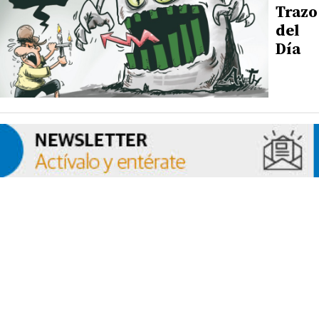
Trazo
del
Día